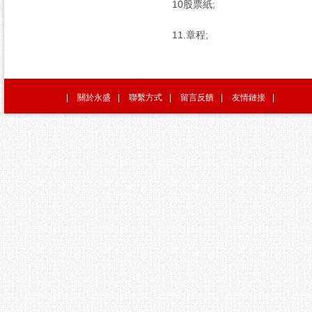
10股票紙;
11.章程;
|
關於永盛
|
聯繫方式
|
留言反饋
|
友情鏈接
|