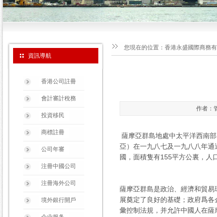
您現在的位置：
香港永盛國際商務有
資訊導航
香港公司註冊
會計審計稅務
作者：管
投資移民
商標註冊
薩摩亞群島地處中太平洋西南部，分爲
亞）在一九八七及一九八八年通
公司年審
國，面積隻有155平方公裏，人口
注冊中國公司
注冊海外公司
薩摩亞群島是政治、經濟和貿易
展奠定了良好的基礎；政府爲各
境外銀行開戶
彙控制法規，并允許中國人在薩