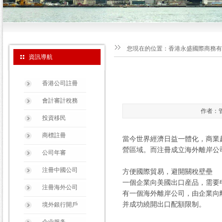
您現在的位置：
香港永盛國際商務有
資訊導航
香港公司註冊
會計審計稅務
作者：管
投資移民
商標註冊
當今世界經濟日益一體化，商業
營區域。而注冊成立海外離岸公
公司年審
注冊中國公司
方便國際貿易，避開關稅壁壘
一個企業向美國出口産品，需要
注冊海外公司
有一個海外離岸公司，由企業向
并成功繞開出口配額限制。
境外銀行開戶